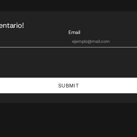
ntario!
Email
SUBMIT