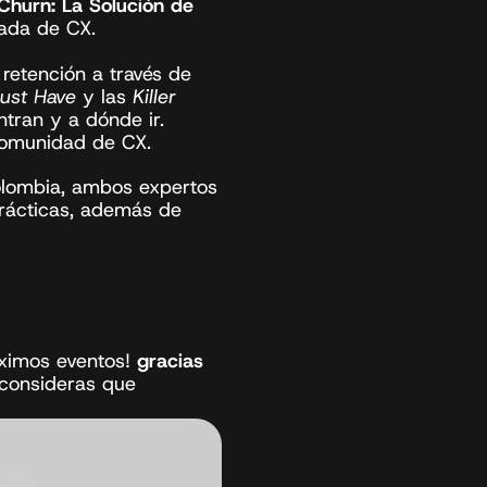
Churn: La Solución de 
da de CX. ⁣
etención a través de 
ust Have
 y las 
Killer 
ran y a dónde ir. 
omunidad de CX.
lombia, ambos expertos 
rácticas, además de 
ximos eventos! 
gracias 
 consideras que 